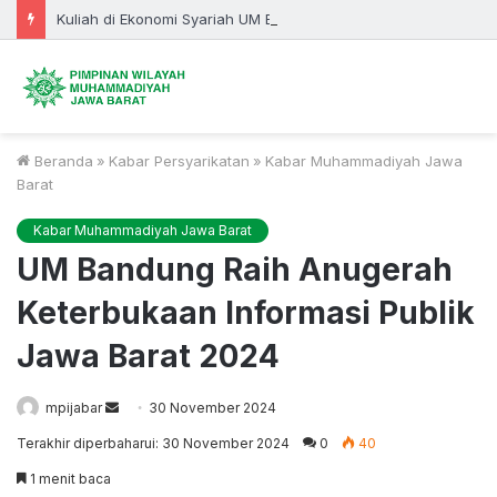
Kuliah di Ekonomi Syariah UM Bandung, Prospek Karier Tak Lagi Sebatas Perbankan
Beranda
»
Kabar Persyarikatan
»
Kabar Muhammadiyah Jawa
Barat
Kabar Muhammadiyah Jawa Barat
UM Bandung Raih Anugerah
Keterbukaan Informasi Publik
Jawa Barat 2024
Send
mpijabar
30 November 2024
an
Terakhir diperbaharui: 30 November 2024
0
40
email
1 menit baca