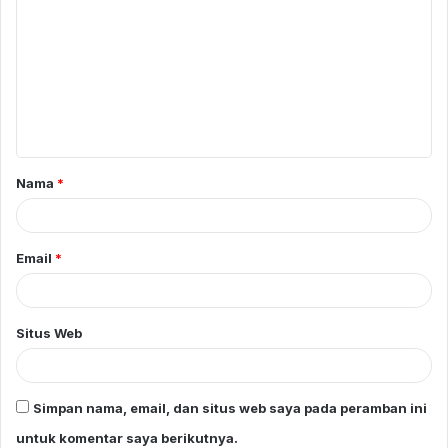
o
m
e
n
t
a
Nama
*
r
*
Email
*
Situs Web
Simpan nama, email, dan situs web saya pada peramban ini
untuk komentar saya berikutnya.