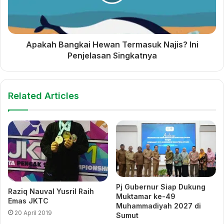
nilai strategis yang berperan besar dalam mendorong
perkembangan kampus. “Penghargaan ini menginspirasi
kami untuk terus membangun budaya keterbukaan yang
Apakah Bangkai Hewan Termasuk Najis? Ini
lebih kuat,” pungkas Abdul Rohim.***
Penjelasan Singkatnya
UM Bandung Gali Tantangan
Lewat Roadshow dan
dan Solusi Keterbukaan
Ekspo, UM Bandung Raih
Related Articles
Informasi Publik
Perhatian Calon Mahasiswa
Baru
Diskusi Intelektual SIAP
JABAR 2024 Dukung Visi
Prodi Administrasi Publik
Jawa Barat
Pj Gubernur Siap Dukung
Raziq Nauval Yusril Raih
Muktamar ke-49
Emas JKTC
Muhammadiyah 2027 di
20 April 2019
Sumut