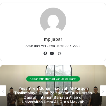
mpijabar
Akun dari MPI Jawa Barat 2015-2023
Instagram
Facebook
YouTube
Kabar Muhammadiyah Jawa Barat
“Penghargaan ini adalah wujud pengakuan atas komitmen
kami dalam keterbukaan informasi. Kami berharap prestasi
Pesantren Muhammadiyah Al-Furqon
ini dapat memotivasi kami untuk terus meningkatkan
Tasikmalaya Gelar Pelepasan Dua Utusan
Daurah Intensif Bahasa Arab di
pelayanan informasi publik dan memperkuat nama baik UM
Universitas Umm Al-Qura Makkah
Bandung sebagai kampus modern dan terpercaya,” ujarnya