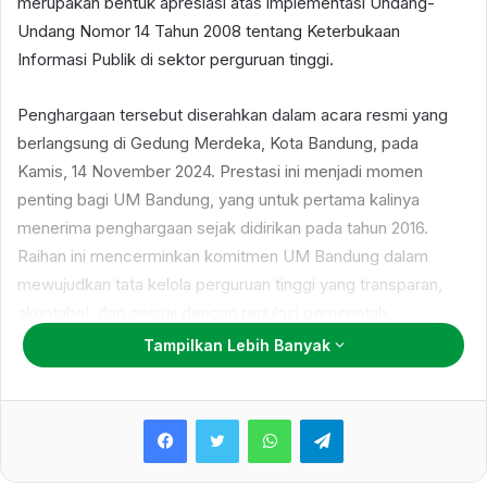
merupakan bentuk apresiasi atas implementasi Undang-
Undang Nomor 14 Tahun 2008 tentang Keterbukaan
Informasi Publik di sektor perguruan tinggi.
Penghargaan tersebut diserahkan dalam acara resmi yang
berlangsung di Gedung Merdeka, Kota Bandung, pada
Kamis, 14 November 2024. Prestasi ini menjadi momen
penting bagi UM Bandung, yang untuk pertama kalinya
menerima penghargaan sejak didirikan pada tahun 2016.
Raihan ini mencerminkan komitmen UM Bandung dalam
mewujudkan tata kelola perguruan tinggi yang transparan,
akuntabel, dan sesuai dengan regulasi pemerintah.
Tampilkan Lebih Banyak
Kepala Bagian Promosi dan Penerimaan Mahasiswa Baru UM
Bandung Abdul Rohim menyampaikan rasa syukur atas
WhatsApp
Telegram
penghargaan ini. Menurutnya, pencapaian ini merupakan hasil
kerja keras seluruh elemen kampus dalam memberikan
informasi yang jelas, akurat, dan mudah diakses masyarakat.