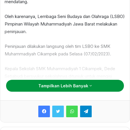
mendatang.
Oleh karenanya, Lembaga Seni Budaya dan Olahraga (LSBO)
Pimpinan Wilayah Muhammadiyah Jawa Barat melakukan
peninjauan.
Peninjauan dilakukan langsung oleh tim LSBO ke SMK
Muhammadiyah Cikampek pada Selasa (07/02/2023).
Kepala Sekolah SMK Muhammadiyah 1 Cikampek, Dede
Setiabudi bersyukur sekolahnya ditunjuk untuk mengisi
orchestra musywil nanti.
Tampilkan Lebih Banyak
Dirinya menerangkan bahwa hingga kini persiapan masih
WhatsApp
Telegram
terus dilakukan dan dievaluasi.
“Berkaitan dengan musywil
Alhamdulillah
kita dipercaya
sebagai pengisi acara utama musywil untuk memainkan