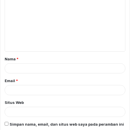
o
m
e
n
t
a
Nama
*
r
*
Email
*
Situs Web
Simpan nama, email, dan situs web saya pada peramban ini