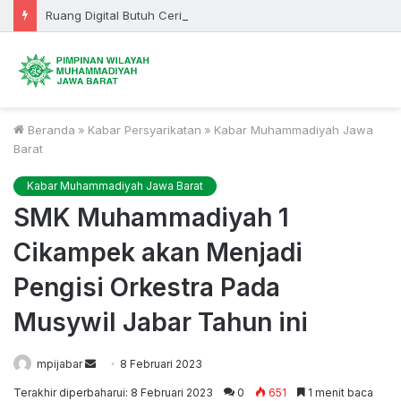
Ruang Digital Butuh Cerita, Bukan Sekadar Informasi
Beranda
»
Kabar Persyarikatan
»
Kabar Muhammadiyah Jawa
Barat
Kabar Muhammadiyah Jawa Barat
SMK Muhammadiyah 1
Cikampek akan Menjadi
Pengisi Orkestra Pada
Musywil Jabar Tahun ini
Send
mpijabar
8 Februari 2023
an
Terakhir diperbaharui: 8 Februari 2023
0
651
1 menit baca