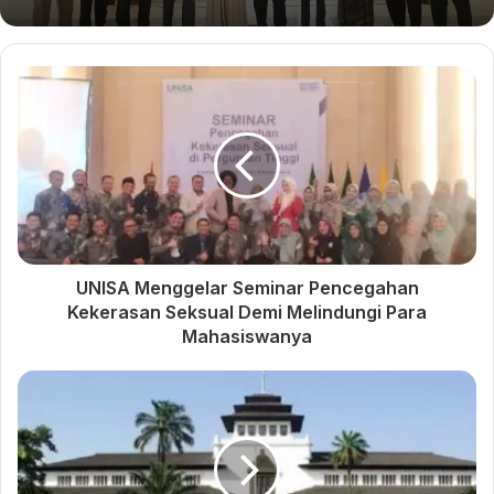
“Selamat untuk anak-anak mudah-mudahan bisa berlatih
dengan fit, lancar, dan sukses,” pungkasnya.
*Penulis: Moh Aqbil WAK
Ini Daftar Lokasi Salat Idul
Hal yang Menarik dari
Adha 1443 H Warga
Musywil Jabar ke-21: Ada
Muhammadiyah Daerah
Servis Motor Gratis
Karawang
Dr. Zulkarnaen Khatib di Al
UNISA Menggelar Seminar Pencegahan
Ghamar Karawang
Kekerasan Seksual Demi Melindungi Para
Mahasiswanya
interlude
muhammadiyah jawa barat
Musywil Jabar 2023
Musywil PWM Jabar