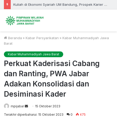
Hibah BIMA Dorong Inovasi Prodi Teknologi Pangan UM Bandung Kembangkan Pangan Fungsional Berbasis Rempah
Beranda
»
Kabar Persyarikatan
»
Kabar Muhammadiyah Jawa
Barat
Kabar Muhammadiyah Jawa Barat
Perkuat Kaderisasi Cabang
dan Ranting, PWA Jabar
Adakan Konsolidasi dan
Desiminasi Kader
Send
mpijabar
15 Oktober 2023
an
Terakhir diperbaharui: 15 Oktober 2023
0
475