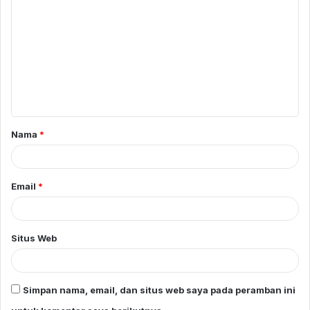
o
m
e
n
t
a
Nama
*
r
*
Email
*
Situs Web
Simpan nama, email, dan situs web saya pada peramban ini