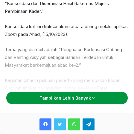
“Konsolidasi dan Diseminasi Hasil Rakernas Majelis
Pembinaan Kader.”
Konsolidasi kali ini dilaksanakan secara daring melalui aplikasi
Zoom
pada
Ahad, (15/10/2023).
Tema yang diambil adalah “Penguatan Kaderisasi Cabang
dan Ranting Aisyiyah sebagai Barisan Terdepan untuk
Masyarakat berkemajuan abad ke-2.”
Kegiatan dihadiri puluhan peserta yang merupakan kader
Aisyiyah tingkat cabang dan ranting se-Jawa Barat.
Tampilkan Lebih Banyak
Dijelaskan ada beberapa tujuan dari diselenggarakannya
kegiatan konsolidasi dan desiminasi oleh PWA Jabar.
WhatsApp
Telegram
Terpenting, kegiatan kali ini bisa menyelaraskan gerak