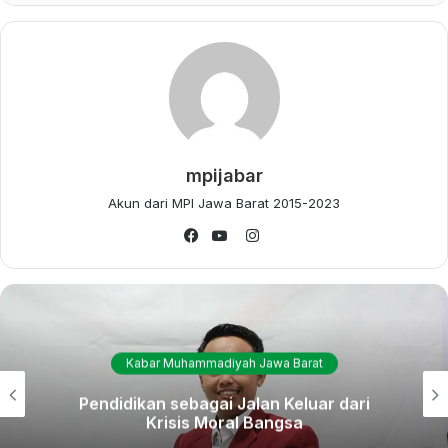
Majelis Kader Se- Jabar demi meningkatkan kualitas
sekaligus kuantitas kader.
Selain itu diharapkan para peserta selepas konsolidasi bisa
memiliki kemampuan, kecakapan, dan semangat tinggi
dalam mengimplementasikan nilai-nilai perjuangan
Muhammadiyah melalui program dan kegiatan Aisyiyah.
mpijabar
Akun dari MPI Jawa Barat 2015-2023
*Penulis: Moh Aqbil WAK
Instagram
Facebook
YouTube
MPK PWA Jawa Barat
MPK PW Aisyiyah Siapkan
Mempersiapkan Kader
Pengkaderan Inovatif,
Melalui Dua Ranah
Visioner, dan
Perkaderan, Utama dan
Menyenangkan
Fungsional
Kabar Muhammadiyah Jawa Barat
PWA Jawa Barat Berharap
Pendidikan sebagai Jalan Keluar dari
Kader Aisyiyah Senantiasa
Krisis Moral Bangsa
Tergerak, Bergerak dan
Menggerakkan