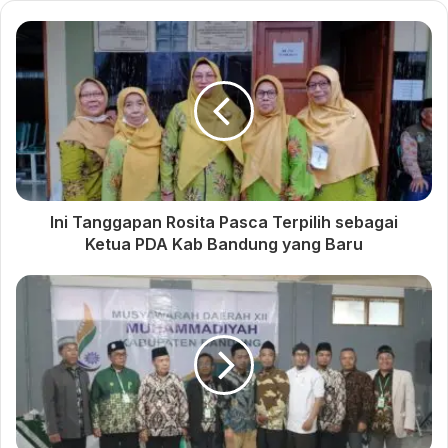
Ini Daftar Formatur PDA Kab
Bandung Periode 2022-
2027
interlude
muhammadiyah jawa barat
Musyda Aisyiyah Kab Bandung
Ini Tanggapan Rosita Pasca Terpilih sebagai
PDA Kab Bandung
Rosita
Ketua PDA Kab Bandung yang Baru