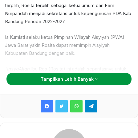
terpilih, Rosita terpilih sebagai ketua umum dan Eem
Nurparidah menjadi sekretaris untuk kepengurusan PDA Kab
Bandung Periode 2022-2027.
Ia Kurniati selaku ketua Pimpinan Wilayah Aisyiyah (PWA)
Jawa Barat yakin Rosita dapat memimpin Aisyiyah
Kabupaten Bandung dengan baik.
“InsyaAllah
Ibu Ros (Rosita) ini adalah sepantasnya untuk
menjadi ketua karena terbukti ibu Ros mendapatkan suara
Tampilkan Lebih Banyak
terbanyak,” pujinya.
WhatsApp
Telegram
Menurut Ia, Rosita yang sudah malang melintang di Cabang
Aisyiyah menjadikannya kompeten untuk memegang jabatan
sebagai ketua.
“Ibu Ros memiliki pengalaman berorganisasi memimpin