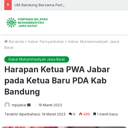
UM Bandung Bersama Pemprov Jabar Bersinergi, KKN 2026 Fokus Bangun Desa dan Pendidikan
Beranda
»
Kabar Persyarikatan
»
Kabar Muhammadiyah Jawa
Barat
Kabar Muhammadiyah Jawa Barat
Harapan Ketua PWA Jabar
pada Ketua Baru PDA Kab
Bandung
Send
mpijabar
19 Maret 2023
an
Terakhir diperbaharui: 19 Maret 2023
0
489
1 menit baca
email