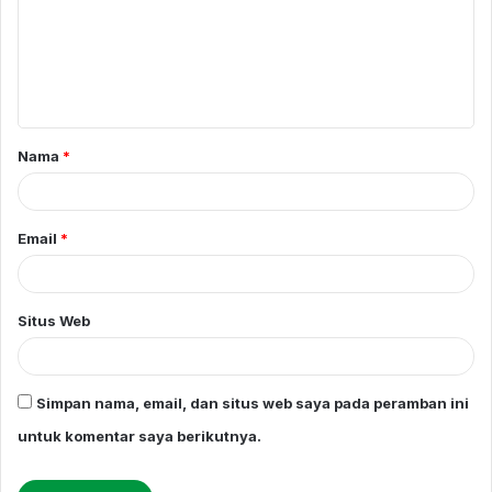
e
n
t
a
Nama
*
r
*
Email
*
Situs Web
Simpan nama, email, dan situs web saya pada peramban ini
untuk komentar saya berikutnya.