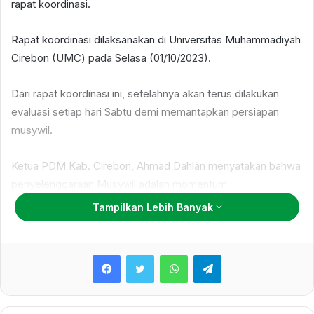
rapat koordinasi.
Rapat koordinasi dilaksanakan di Universitas Muhammadiyah
Cirebon (UMC) pada Selasa (01/10/2023).
Dari rapat koordinasi ini, setelahnya akan terus dilakukan
evaluasi setiap hari Sabtu demi memantapkan persiapan
musywil.
Ketua PDM Kab. Cirebon, Ahmad Dahlan menyatakan bahwa
penyelenggaraan Musywil adalah momentum
menyemarakan Kab. Cirebon, sehingga rakor sangat penting
Tampilkan Lebih Banyak
dilakukan.
WhatsApp
Telegram
“Jadikan Musywil momentum untuk merangkul semua pihak,
karena sejatinya Muhammadiyah adalah inklusif,” ucapnya.
Rektor UMC Arif Nurudin berkata, salah satu keputusan rapat