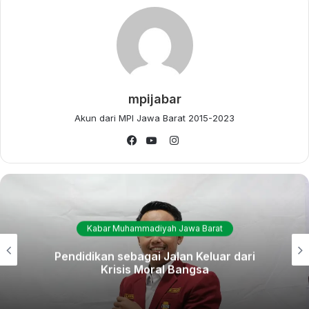
adalah akan adanya audiensi oleh panitia kepada setiap
kepada daerah di Kota dan Kabupaten Cirebon.
“Perlu dibuat sistem informasi terkait suksesi musywil,”
tuturnya.
mpijabar
Akun dari MPI Jawa Barat 2015-2023
Memanfaatkan momen musywil akan digunakan pula untuk
menyebarluaskan kesenian khas Cirebon.
Instagram
Facebook
YouTube
Untuk itu, Komunitas Seniman Cirebon sudah diajak dan
dipastikan akan turut berpartisipasi menyemarakan musywil.
“Musywil adalah momentum membumikan eksistensi
Kabar Muhammadiyah Jawa Barat
Muhammadiyah Cirebon ke tingkat wilayah maupun
Pendidikan sebagai Jalan Keluar dari
nasional,” ujar Ketua PDM Kota Cirebon, Digyono.
Krisis Moral Bangsa
*Penulis: Aqbil WAK