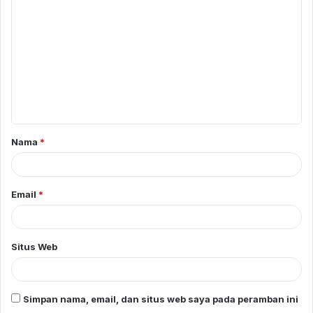
o
m
e
n
t
a
Nama
*
r
*
Email
*
Situs Web
Simpan nama, email, dan situs web saya pada peramban ini