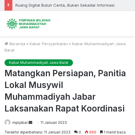
Ruang Digital Butuh Cerita, Bukan Sekadar Informasi
Beranda
»
Kabar Persyarikatan
»
Kabar Muhammadiyah Jawa
Barat
Kabar Muhammadiyah Jawa Barat
Matangkan Persiapan, Panitia
Lokal Musywil
Muhammadiyah Jabar
Laksanakan Rapat Koordinasi
Send
mpijabar
11 Januari 2023
an
Terakhir diperbaharui: 11 Januari 2023
0
666
1 menit baca