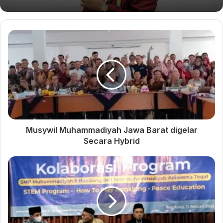
Musywil Muhammadiyah
PWM, PDM dan UMC
Jawa Barat digelar Secara
Kompak Sukseskan
Hybrid
Musyawarah Wilayah
Muhammadiyah Jawa Barat
Hadapi Musywil
Muhammadiyah, UMC
Percantik Diri
Ahmad Dahlan
Arif Nurudin
Musywil Muhammadiyah Jawa Barat digelar
Secara Hybrid
Digyono
interlude
muhammadiyah jawa barat
Musywil Jabar 2023
Rakor Musywil
Universitas Muhammadiyah Cirebon