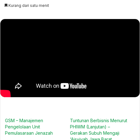
email
Kurang dari satu menit
GSM – Manajemen
Tuntunan Berbisnis Menurut
Pengelolaan Unit
PHIWM (Lanjutan) –
Pemulasaraan Jenazah
Gerakan Subuh Mengaji
‘Aisyiyah Jawa Barat