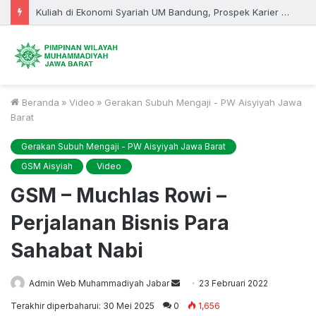
Kuliah di Ekonomi Syariah UM Bandung, Prospek Karier Tak Lagi Sebatas Perbankan
Beranda
»
Video
»
Gerakan Subuh Mengaji - PW Aisyiyah Jawa
Barat
Gerakan Subuh Mengaji - PW Aisyiyah Jawa Barat
GSM Aisyiah
Video
GSM – Muchlas Rowi –
Perjalanan Bisnis Para
Sahabat Nabi
Admin Web Muhammadiyah Jabar
Send
23 Februari 2022
an
Terakhir diperbaharui: 30 Mei 2025
0
1,656