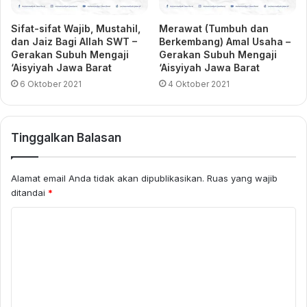
Sifat-sifat Wajib, Mustahil,
Merawat (Tumbuh dan
dan Jaiz Bagi Allah SWT –
Berkembang) Amal Usaha –
Gerakan Subuh Mengaji
Gerakan Subuh Mengaji
‘Aisyiyah Jawa Barat
‘Aisyiyah Jawa Barat
6 Oktober 2021
4 Oktober 2021
Tinggalkan Balasan
Alamat email Anda tidak akan dipublikasikan.
Ruas yang wajib
ditandai
*
K
o
m
e
n