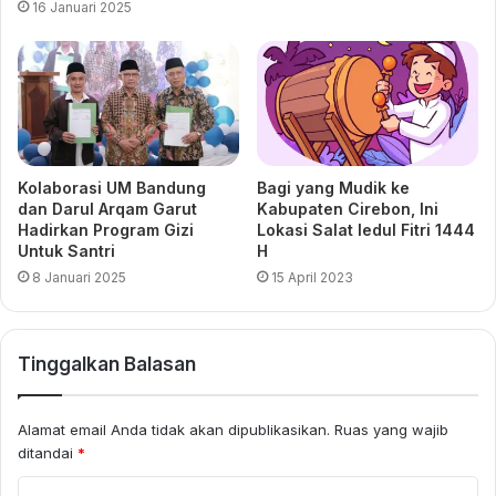
berbagai dinamika yang akan ditemui ke depan.
16 Januari 2025
Selalu berwarna
Ketua Prodi Manajemen UM Bandung Indra Sasangka
mengungkapkan kebanggaannya terhadap dinamika HMM
yang selalu menghadirkan warna berbeda dalam setiap
periode.
Kolaborasi UM Bandung
Bagi yang Mudik ke
dan Darul Arqam Garut
Kabupaten Cirebon, Ini
Hadirkan Program Gizi
Lokasi Salat Iedul Fitri 1444
“Setiap periode HMM selalu membawa warna dan ciri khas
Untuk Santri
H
tersendiri. Saya berharap kepengurusan baru ini mampu
8 Januari 2025
15 April 2023
menghadirkan inovasi dan kontribusi nyata bagi mahasiswa
dan program studi Manajemen UM Bandung,” tuturnya.
Tinggalkan Balasan
Alamat email Anda tidak akan dipublikasikan.
Ruas yang wajib
ditandai
*
K