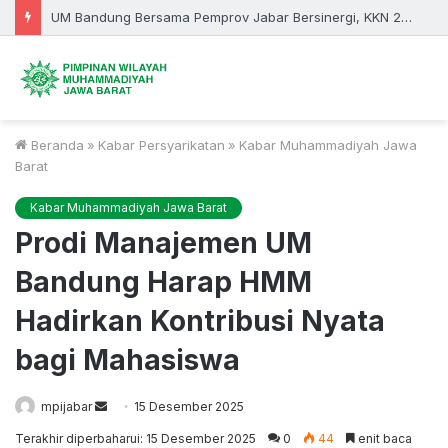
Kuliah di Ekonomi Syariah UM Bandung, Prospek Karier Tak Lagi Sebatas Perbankan
Beranda
»
Kabar Persyarikatan
»
Kabar Muhammadiyah Jawa
Barat
Kabar Muhammadiyah Jawa Barat
Prodi Manajemen UM
Bandung Harap HMM
Hadirkan Kontribusi Nyata
bagi Mahasiswa
Send
mpijabar
15 Desember 2025
an
Terakhir diperbaharui: 15 Desember 2025
0
44
enit baca