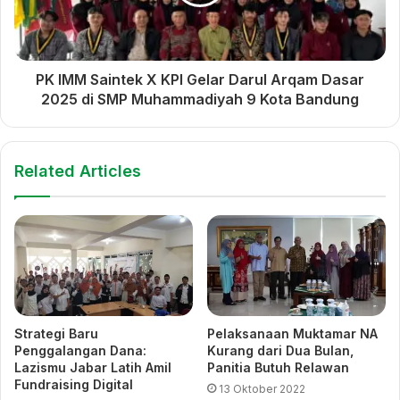
Sementara itu, Ketua HMM UM Bandung periode 2024-2025
Aufa Zulfikar Maulana menyampaikan apresiasi dan harapan
kepada kepengurusan yang baru.
PK IMM Saintek X KPI Gelar Darul Arqam Dasar
2025 di SMP Muhammadiyah 9 Kota Bandung
Ia menilai satu periode kepengurusan merupakan proses
yang penuh tantangan. Namun, tantangan tersebut dapat
Related Articles
dilalui dengan sinergi yang kuat.
“Satu tahun kepengurusan bukan hal yang mudah, tetapi
dengan dukungan prodi dan dosen, alhamdulillah dapat kami
jalani. Semoga apa yang dikerjakan menjadi amal jariah dan
kebermanfaatan berkelanjutan bagi UM Bandung,” ungkap
Aufa.
Strategi Baru
Pelaksanaan Muktamar NA
Penggalangan Dana:
Kurang dari Dua Bulan,
Oleh karena itu, dia berpesan agar pengurus HMM yang baru
Lazismu Jabar Latih Amil
Panitia Butuh Relawan
menikmati proses kepengurusan dan siap menghadapi
Fundraising Digital
13 Oktober 2022