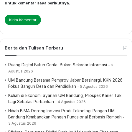
HMM UM Bandung Harus
MOMENMU Dorong
untuk komentar saya berikutnya.
Menjaga Nilai Islam dan
Mahasiswa Manajemen
Semangat
Berpikir Kritis dan Adaptif
Kemuhammadiyahan
Keluarga Besar Prodi
Manajemen UM Bandung
Rekatkan Silaturahmi dalam
HARMONI
Berita dan Tulisan Terbaru
Ruang Digital Butuh Cerita, Bukan Sekadar Informasi
6
Agustus 2026
UM Bandung Bersama Pemprov Jabar Bersinergi, KKN 2026
Fokus Bangun Desa dan Pendidikan
5 Agustus 2026
Kuliah di Ekonomi Syariah UM Bandung, Prospek Karier Tak
Lagi Sebatas Perbankan
4 Agustus 2026
Hibah BIMA Dorong Inovasi Prodi Teknologi Pangan UM
Bandung Kembangkan Pangan Fungsional Berbasis Rempah
3 Agustus 2026