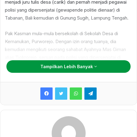
menjadi juru tulis desa (carik) dan pernah menjadi pegawai
polisi yang dipersenjatai (gewapende politie dienaar) di
Tabanan, Bali kemudian di Gunung Sugih, Lampung Tengah.
Pak Kasman mula-mula bersekolah di Sekolah Desa di
Kemanukan, Purworejo. Dengan izin orang tuanya, dia
kemudian mengikuti seorang sahabat Ayahnya Mas Giman
alias Tjokrorejo, sersan pada polisi yang dipersenjatai di
Batavia (Jakarta). Mas Giman sudah menyekolahkan adik
Tampilkan Lebih Banyak
Pak Kasman bernama Kasmah di HIS met de Bijbel dan
mengangkatnya sebagai anak. Mas Giman bersedia
WhatsApp
Telegram
menerima Pak Kasman dan menyekolahkan Pak Kasman di
sekolah adiknya.
Pak Kasman kemudian minta pindah ke Purworejo. Atas
pertolongan Pak Jayeng, mantri guru HIS Purworejo, Pak
Kasman diterima di HIS Kutoarjo. Belum merasa puas dengan
tamat HIS, Pak Kasman melanjutkan ke MULO (Meer