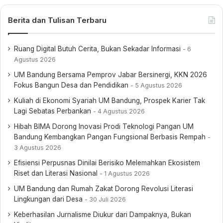
terhadap tujuh kata “dengan kewajiban menjalankan syari’at
Berita dan Tulisan Terbaru
Islam bagi pemeluknya”. Mengingat bahwa Piagam Jakarta
tersebut merupakan hasil kesepakatan yang telah dicapai
dalam persidangan BPUPK, tentu tidak dapat dengan mudah
Ruang Digital Butuh Cerita, Bukan Sekadar Informasi
6
dilakukan perubahan. Oleh karena itu, dibutuhkan
Agustus 2026
persetujuan, terutama dari tokoh Islam. Diantara tokoh Islam
UM Bandung Bersama Pemprov Jabar Bersinergi, KKN 2026
yang mempertahankan tujuh kata tersebut adalah Ki Bagus
Fokus Bangun Desa dan Pendidikan
5 Agustus 2026
Hadikusumo. Beberapa sumber menyatakan yang berperan
Kuliah di Ekonomi Syariah UM Bandung, Prospek Karier Tak
diminta tolong oleh Soekarno untuk melobi Ki Bagus
Lagi Sebatas Perbankan
4 Agustus 2026
Hadikusumo agar menyetujui penghapusan tujuh kata
Hibah BIMA Dorong Inovasi Prodi Teknologi Pangan UM
tersebut adalah, Mr Kasman Singodimedjo.
Bandung Kembangkan Pangan Fungsional Berbasis Rempah
3 Agustus 2026
Pak Kasman, mempunya beberapa karya yang sudah pernah
Efisiensi Perpusnas Dinilai Berisiko Melemahkan Ekosistem
Riset dan Literasi Nasional
1 Agustus 2026
diterbitkan, diantaranya: O, Anakku (1959), Renungan dari
Tahanan (1967), Rente bukan Riba (1972) dan beberapa
UM Bandung dan Rumah Zakat Dorong Revolusi Literasi
Lingkungan dari Desa
30 Juli 2026
tulisan lainnya. Pak Kasman, yang nama lengkapnya Prof Dr
Mr RH Kasman Singdimedjo, wafat pada 25 Oktober 1982
Keberhasilan Jurnalisme Diukur dari Dampaknya, Bukan