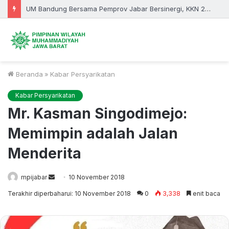
UM Bandung Bersama Pemprov Jabar Bersinergi, KKN 2026 Fokus Bangun Desa dan Pendidikan
Beranda
»
Kabar Persyarikatan
Kabar Persyarikatan
Mr. Kasman Singodimejo:
Memimpin adalah Jalan
Menderita
mpijabar
Send
10 November 2018
an
Terakhir diperbaharui: 10 November 2018
0
3,338
enit baca
email