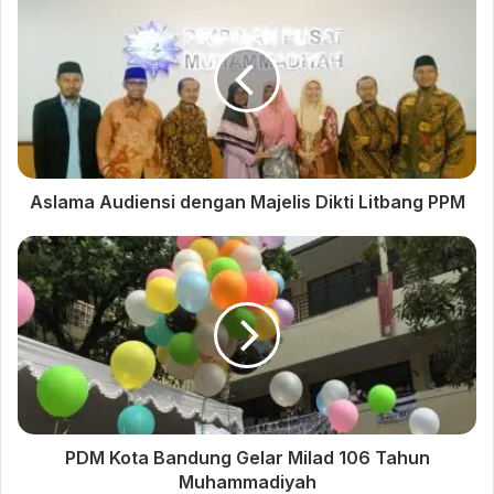
melainkan karena peemrintah Hindia Belanda menganggap
Pak Kasman seorang yang berbahaya, karena keaktifannya
dalam organisasi yang bersifat perjuangan. Dikeluarkan dari
sekolah itu, Pak Kasman masuk Sekolah Tinggi Hukum
(Recht Hoge School atau RHS). Di RHS, dia berkumpul lagi
dengan Mohammad Roem. Dan pada tanggal 26 Agustus
1939, Pak Kasman berhasil lulus dari RHS dan menggondol
Aslama Audiensi dengan Majelis Dikti Litbang PPM
gelar Sarjana Hukum yaitu Meester in rechten (Mr), dengan
ijazah yang memuaskan.
Sambil kuliah, pada tanggal 17 September 1928, Pak Kasman
sudah berumah tangga dengan memperistri Supinah Isti
Kasiyati, berasal dari Kutoarjo,yang ketika itu belajar di Frobel
Kweekschool (Sekolah Guru Taman Kanak-kanak) Bandung.
Yang juga saat itu aktif dalam JIB sebagai Sekretaris JIBDA
(JIB Dames Afdeeling-Bagian Puteri).
PDM Kota Bandung Gelar Milad 106 Tahun
Muhammadiyah