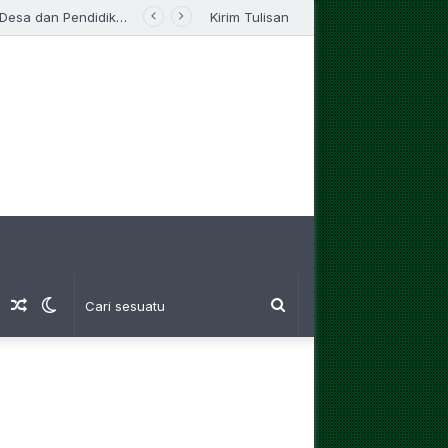
UM Bandung Bersama Pemprov Jabar Bersinergi, KKN 2026 Fokus Bangun Desa dan Pendidikan
Kirim Tulisan
am
Log
Artikel
Switch
Cari
Masuk
Random
skin
sesuatu