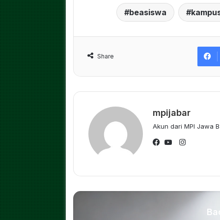
beasiswa
kampu
Share
mpijabar
Akun dari MPI Jawa B
Instagram
Facebook
YouTube
Ba