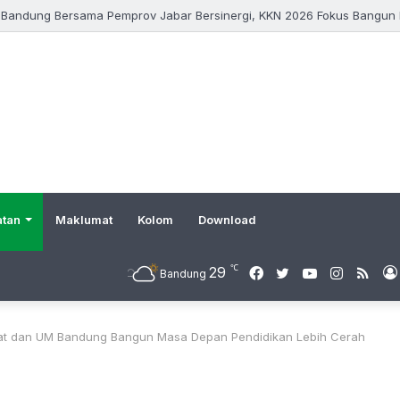
atan
Maklumat
Kolom
Download
℃
29
Facebook
Twitter
YouTube
Instagr
RSS
Bandung
t dan UM Bandung Bangun Masa Depan Pendidikan Lebih Cerah