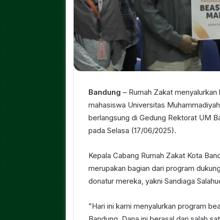
Bandung
– Rumah Zakat menyalurkan b
mahasiswa Universitas Muhammadiyah 
berlangsung di Gedung Rektorat UM B
pada Selasa (17/06/2025).
Kepala Cabang Rumah Zakat Kota Band
merupakan bagian dari program dukunga
donatur mereka, yakni Sandiaga Salahu
”Hari ini kami menyalurkan program b
Bandung. Dana ini berasal dari salah s