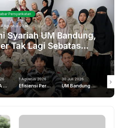
abar Persyarikatan
4 Agustus 2026
mi Syariah UM Bandung,
er Tak Lagi Sebatas
erbankan
026
1 Agustus 2026
30 Juli 2026
30 Juli 2026
Hibah BIMA Dorong Inovasi Prodi Teknologi Pangan UM Bandung Kembangkan Pangan Fungsional Berbasis Rempah
Efisiensi Perpusnas Dinilai Berisiko Melemahkan Ekosistem Riset dan Literasi Nasional
UM Bandung dan Rumah Zakat Dorong Revolusi Literasi Lingkungan dari Desa