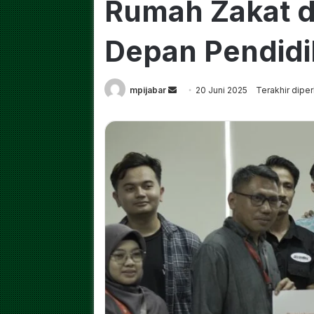
Rumah Zakat 
Depan Pendidi
Send
mpijabar
20 Juni 2025
Terakhir diper
an
email