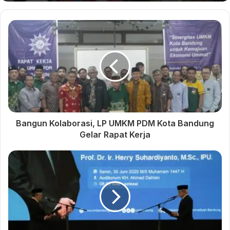
siswa.
”Kami dari pihak sekolah menyampaikan terima kasih kepada
seluruh orang tua yang telah memberikan dukungan dan
kepercayaan selama proses pembelajaran berlangsung.
Sinergi antara guru dan orang tua menjadi kunci keberhasilan
pendidikan anak di jenjang usia dini,” ujar Rizka.
Pelepasan dan pentas seni ini menjadi penutup yang indah
Bangun Kolaborasi, LP UMKM PDM Kota Bandung
dari proses belajar yang telah dilalui para siswa. Dengan
Gelar Rapat Kerja
semangat kebersamaan dan cinta pendidikan, TK Labschool
UM Bandung terus berkomitmen memberikan pengalaman
belajar terbaik sebagai bekal awal kehidupan anak-anak.***
(FA)
Pentas Seni TK Labschool
PIAUD UM Bandung dan TK
UM Bandung, Wadah Anak
Labschool Adakan Festival