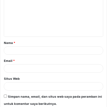
o
m
e
n
t
a
Nama
*
r
*
Email
*
Situs Web
Simpan nama, email, dan situs web saya pada peramban ini
untuk komentar saya berikutnya.