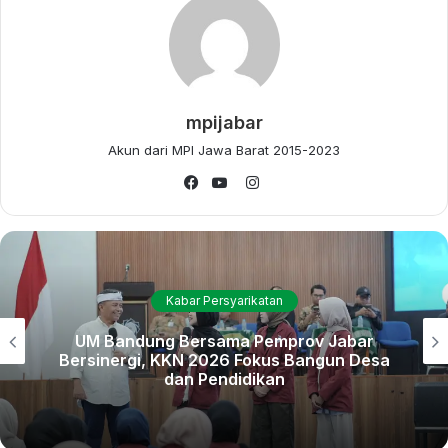
Kepala TK Labschool UM Bandung Rizka Saputri
menyampaikan apresiasi kepada para orang tua yang telah
mempercayakan pendidikan anak-anak mereka di lembaga
ini. Ia juga menekankan pentingnya kebahagiaan dan
mpijabar
kecintaan anak terhadap ilmu pengetahuan sejak usia dini.
Akun dari MPI Jawa Barat 2015-2023
Instagram
Menurut Rizka, setiap anak memiliki potensi dan
Facebook
YouTube
kecerdasannya masing-masing. Dengan didikan yang tepat
dan penuh kasih sayang, mereka diyakini mampu
berkembang menjadi pribadi yang beradab, cinta ilmu, dan
tumbuh bahagia sesuai dengan visi lembaga.
Kabar Persyarikatan
Selain itu, acara ini juga menjadi ajang refleksi dan apresiasi
UM Bandung Bersama Pemprov Jabar
Bersinergi, KKN 2026 Fokus Bangun Desa
terhadap dedikasi para guru yang telah bekerja keras
dan Pendidikan
mendampingi tumbuh kembang anak-anak selama masa
pendidikan. Para guru dinilai telah menjadi sosok penting
dalam membentuk karakter dan semangat belajar para