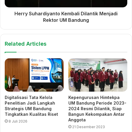
Ekspresikan Kreativitas dan
Permainan Anak
Potensi Diri
Herry Suhardiyanto Kembali Dilantik Menjadi
Lewat Motekart Expo,
Rektor UM Bandung
Mahasiswa PIAUD UM
Bandung Jalani UAS
Berbasis Praktik dan
Kreativitas
Related Articles
belajar
ceria
pendidikan
tk labschool
UM Bandung
wonderful indonesia
Digitalisasi Tata Kelola
Kepengurusan Himtekpa
Penelitian Jadi Langkah
UM Bandung Periode 2023-
Strategis UM Bandung
2024 Resmi Dilantik, Siap
Tingkatkan Kualitas Riset
Bangun Kekompakan Antar
Anggota
8 Juli 2026
21 Desember 2023