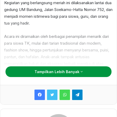
Kegiatan yang berlangsung meriah ini dilaksanakan lantai dua
gedung UM Bandung, Jalan Soekarno-Hatta Nomor 752, dan
menjadi momen istimewa bagi para siswa, guru, dan orang
tua yang hadir.
Acara ini diramaikan oleh berbagai penampilan menarik dari
para siswa TK, mulai dari tarian tradisional dan modern,
fashion show, hingga pertunjukan menyanyi bersama, puisi,
pantun, dan hafalan. Anak-anak tampak antusias
menampilkan bakat dan ekspresi terbaik mereka di atas
panggung.
Tampilkan Lebih Banyak
Pelepasan kali ini menandai kelulusan angkatan kedua TK
WhatsApp
Telegram
Labschool UM Bandung. Sebanyak lima anak resmi dilepas
dalam seremoni yang penuh kehangatan dan rasa bangga.
Prosesi ini menjadi simbol pencapaian awal yang penting
dalam perjalanan pendidikan anak-anak tersebut.