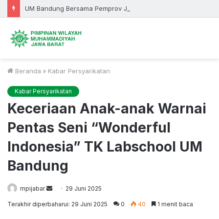
UM Bandung Bersama Pemprov Jabar Bersinergi, KKN 2026 Fokus Bangun Desa dan Pendidikan
Beranda
»
Kabar Persyarikatan
Kabar Persyarikatan
Keceriaan Anak-anak Warnai
Pentas Seni “Wonderful
Indonesia” TK Labschool UM
Bandung
Send
mpijabar
29 Juni 2025
an
Terakhir diperbaharui: 29 Juni 2025
0
40
1 menit baca
email