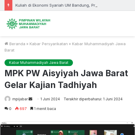
Kuliah di Ekonomi Syariah UM Bandung, Prospek Karier Tak Lagi Sebatas Perbankan
Beranda
»
Kabar Persyarikatan
»
Kabar Muhammadiyah Jawa
Barat
Kabar Muhammadiyah Jawa Barat
MPK PW Aisyiyah Jawa Barat
Gelar Kajian Tadhiyah
Send
mpijabar
1 Juni 2024
Terakhir diperbaharui: 1 Juni 2024
an
0
697
1 menit baca
email