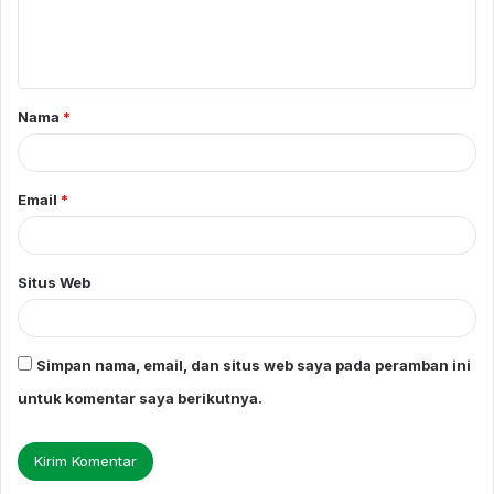
n
t
a
Nama
*
r
*
Email
*
Situs Web
Simpan nama, email, dan situs web saya pada peramban ini
untuk komentar saya berikutnya.