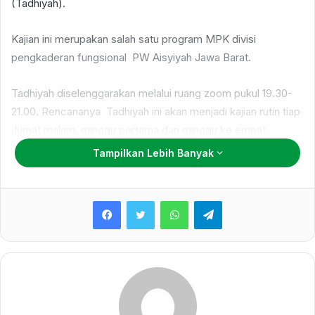
(Tadhiyah).
Kajian ini merupakan salah satu program MPK divisi
pengkaderan fungsional PW Aisyiyah Jawa Barat.
Tadhiyah diselenggarakan melalui ruang zoom pukul 19.30-
21.00. Rencananya Tadhiyah ini akan menjadi kajian rutin tiap
Jumat malam, minggu pertama dan minggu ke empat.
Tampilkan Lebih Banyak
Materi Tadhiyah yang akan dibahas meliputi 7 Karakter
Perempuan Berkemajuan, meliputi iman dan takwa, taat
WhatsApp
Telegram
beribadah, akhlak karimah, berpikir tajdid, berpikir
wasatiyyah, amaliyah sholihah dan sikap inklusif.
Hadir sebagai pemateri di pertemuan pertama Mulyati wakil
ketua yang membidangi Majelis Pembinaan kader. Bertindak
sebagai moderator Dewi Mulyani ketua MPK PWA Jabar.
Tadhiyah kali ini diikuti oleh 131 peserta Aisyiah se-Jawa