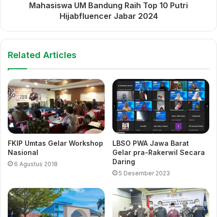
Mahasiswa UM Bandung Raih Top 10 Putri
Kader ‘Aisyiyah Mendapat
MPK PW Aisyiyah Siapkan
Hijabfluencer Jabar 2024
Penguatan Ideologi dari
Pengkaderan Inovatif,
MPK PP ‘Aisyiyah
Visioner, dan
Menyenangkan
Related Articles
MPK PW ‘Aisyiyah Jawa
Barat Ikuti BA Nasional dan
ToT BA
interlude
MPK Aisyiyah PWA Jabar
muhammadiyah jawa barat
FKIP Umtas Gelar Workshop
LBSO PWA Jawa Barat
Nasional
Gelar pra-Rakerwil Secara
tadarus Ideologi Muhammadiyah
Daring
6 Agustus 2018
5 Desember 2023