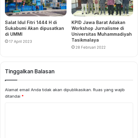
Salat Idul Fitri 1444 H di
KPID Jawa Barat Adakan
Sukabumi Akan dipusatkan
Workshop Jurnalisme di
di UMMI
Universitas Muhammadiyah
Tasikmalaya
17 April 2023
28 Februari 2022
Tinggalkan Balasan
Alamat email Anda tidak akan dipublikasikan.
Ruas yang wajib
ditandai
*
K
o
m
e