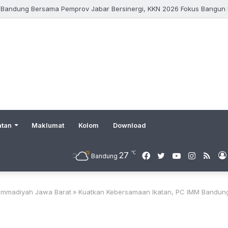
iah di Ekonomi Syariah UM Bandung, Prospek Karier Tak Lagi Sebatas 
atan
Maklumat
Kolom
Download
℃
27
Facebook
Twitter
YouTube
Instagr
RSS
Bandung
mmadiyah Jawa Barat
»
Kuatkan Kebersamaan Ikatan, PC IMM Bandung