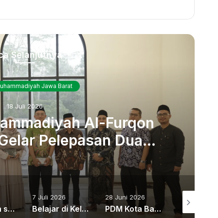
ca Selanjutnya
uhammadiyah Jawa Barat
18 Juli 2026
hammadiyah Al-Furqon
Gelar Pelepasan Dua
ntensif Bahasa Arab di
 Umm Al-Qura Makkah
7 Juli 2026
28 Juni 2026
27 Juni 202
Pendidikan sebagai Jalan Keluar dari Krisis Moral Bangsa
Belajar di Kelas, Bersinar di Kompetisi! Mahasiswa Ilmu Komunikasi UM Bandung Panen Prestasi
PDM Kota Bandung Gelar Bimbingan Teknis Platform Satu Data Muhammadiyah (SatuMu)