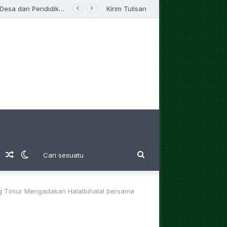
Perbankan
Kirim Tulisan
am
Log
Artikel
Switch
Cari
Masuk
Random
skin
sesuatu
 Timur Mengadakan Halalbihalal bersama