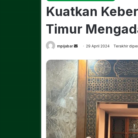
Kuatkan Kebe
Timur Mengada
Send
mpijabar
29 April 2024
Terakhir dipe
an
email