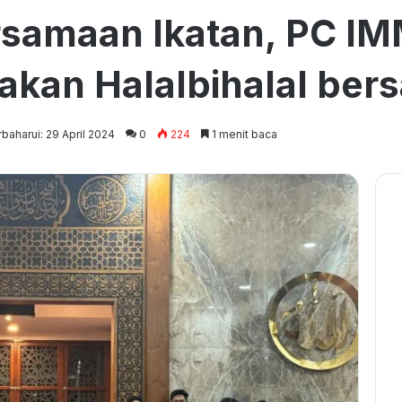
rsamaan Ikatan, PC I
kan Halalbihalal ber
rbaharui: 29 April 2024
0
224
1 menit baca