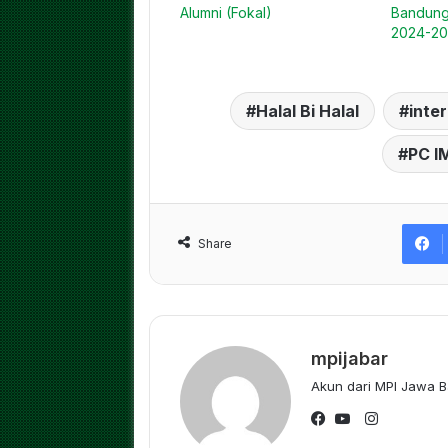
Alumni (Fokal)
Bandung
2024-202
Halal Bi Halal
inte
PC I
Share
mpijabar
Akun dari MPI Jawa B
Instagram
Facebook
YouTube