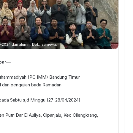
2024 dan alumni. Dok: Istimewa.
abar—
Muhammadiyah (PC IMM) Bandung Timur
al dan pengajian bada Ramadan.
i pada Sabtu s,d Minggu (27-28/04/2024).
 Putri Dar El Auliya, Cipanjalu, Kec Cilengkrang,