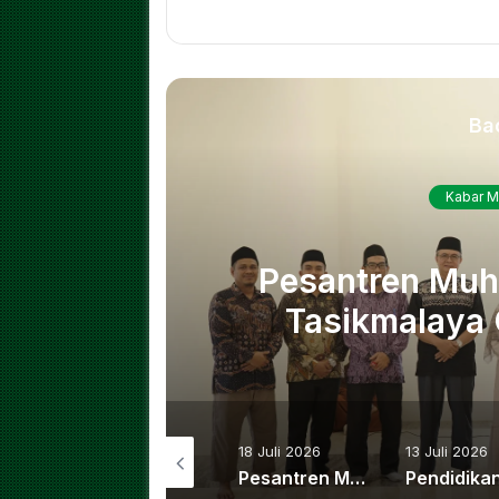
Ba
Kabar M
 UM
Pesantren Mu
takan
Tasikmalaya 
Utusan Daurah I
Universitas
23 Juli 2026
18 Juli 2026
13 Juli 2026
Pondok Pesantren Al-Furqon Muhammadiyah Cibiuk Catatkan Peningkatan Kelulusan PTN Hingga 90 Persen Melalui Program Beasiswa Santri BAZNAS
Belajar Bersama Masyarakat, UM Bandung Dorong Mahasiswa Ciptakan Dampak Nyata Lewat KKN
Pesantren Muhammadiyah Al-Furqon Tasikmalaya Gelar Pelepasan Dua Utusan Daurah Intensif Bahasa Arab di Universitas Umm Al-Qura Makkah