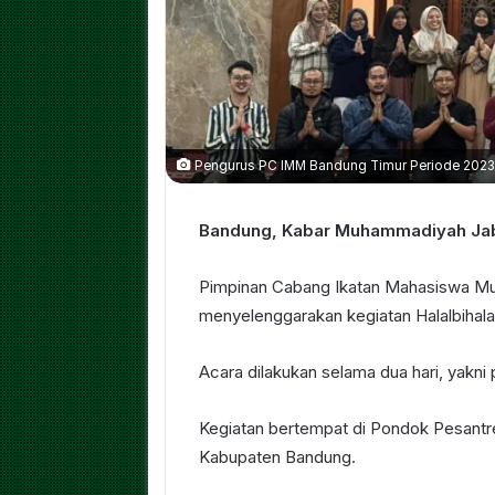
Pengurus PC IMM Bandung Timur Periode 2023-
Bandung, Kabar Muhammadiyah J
Pimpinan Cabang Ikatan Mahasiswa 
menyelenggarakan kegiatan Halalbihal
Acara dilakukan selama dua hari, yakn
Kegiatan bertempat di Pondok Pesantren
Kabupaten Bandung.