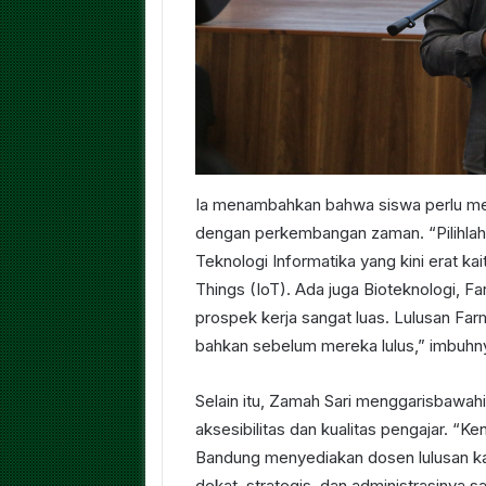
Ia menambahkan bahwa siswa perlu memi
dengan perkembangan zaman. “Pilihlah
Teknologi Informatika yang kini erat k
Things (IoT). Ada juga Bioteknologi, F
prospek kerja sangat luas. Lulusan Fa
bahkan sebelum mereka lulus,” imbuhn
Selain itu, Zamah Sari menggarisbawah
aksesibilitas dan kualitas pengajar. “Ke
Bandung menyediakan dosen lulusan kam
dekat, strategis, dan administrasinya s