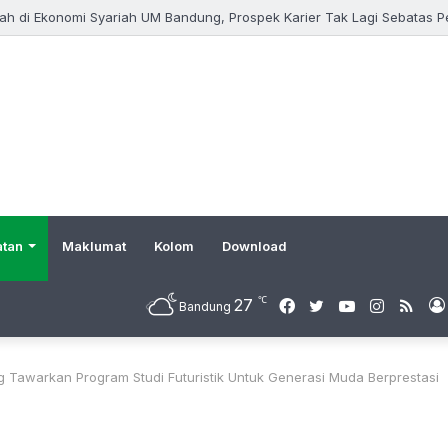
iah di Ekonomi Syariah UM Bandung, Prospek Karier Tak Lagi Sebatas 
atan
Maklumat
Kolom
Download
℃
27
Facebook
Twitter
YouTube
Instagr
RSS
Bandung
Tawarkan Program Studi Futuristik Untuk Generasi Muda Berprestasi