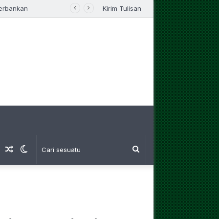
Perbankan
Kirim Tulisan
am
Log
Artikel
Switch
Cari
Masuk
Random
skin
sesuatu