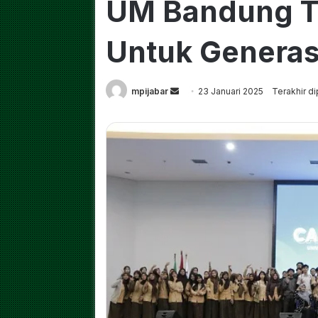
UM Bandung Ta
Untuk Generas
Send
mpijabar
23 Januari 2025
Terakhir di
an
email