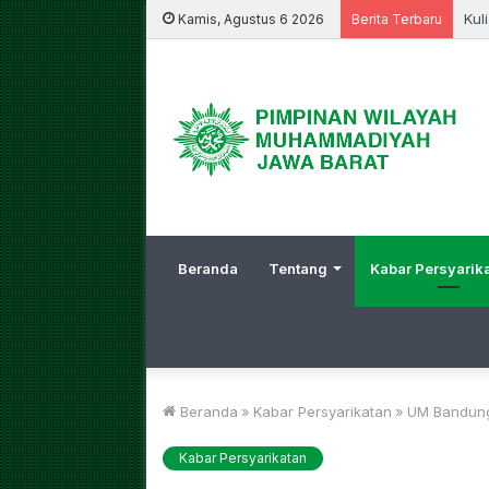
Kul
Kamis, Agustus 6 2026
Berita Terbaru
Beranda
Tentang
Kabar Persyarik
Beranda
»
Kabar Persyarikatan
»
UM Bandung 
Kabar Persyarikatan