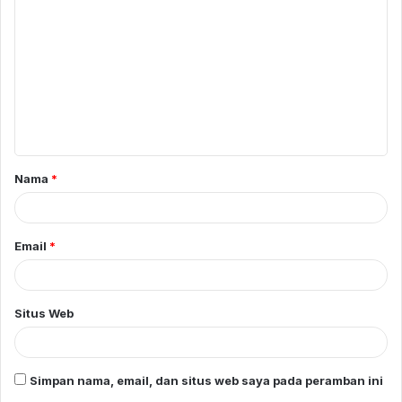
o
m
e
n
t
a
Nama
*
r
*
Email
*
Situs Web
Simpan nama, email, dan situs web saya pada peramban ini