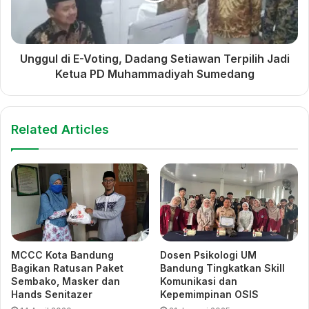
Mujahidin Donasikan Rp. 8
Juta untuk Palestina
Unggul di E-Voting, Dadang Setiawan Terpilih Jadi
Ketua PD Muhammadiyah Sumedang
masjid mujahidin
Masjid Raya Mujahidin
Related Articles
MCCC Kota Bandung
Dosen Psikologi UM
Bagikan Ratusan Paket
Bandung Tingkatkan Skill
Sembako, Masker dan
Komunikasi dan
Hands Senitazer
Kepemimpinan OSIS