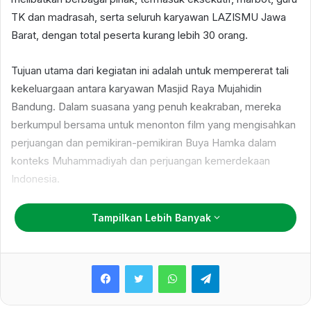
TK dan madrasah, serta seluruh karyawan LAZISMU Jawa
Barat, dengan total peserta kurang lebih 30 orang.
Tujuan utama dari kegiatan ini adalah untuk mempererat tali
kekeluargaan antara karyawan Masjid Raya Mujahidin
Bandung. Dalam suasana yang penuh keakraban, mereka
berkumpul bersama untuk menonton film yang mengisahkan
perjuangan dan pemikiran-pemikiran Buya Hamka dalam
konteks Muhammadiyah dan perjuangan kemerdekaan
Indonesia.
Buya Hamka, seorang tokoh penting dalam sejarah
Tampilkan Lebih Banyak
Muhammadiyah dan pergerakan kemerdekaan, menjadi
sumber inspirasi bagi banyak orang. Film ini dipilih karena
WhatsApp
Telegram
diharapkan mampu memberikan hikmah dan inspirasi bagi
para karyawan masjid. Kisah perjuangan Buya Hamka dan
pemikirannya yang menginspirasi diharapkan dapat