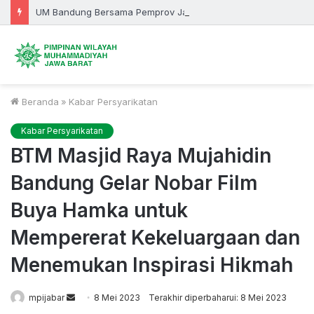
UM Bandung Bersama Pemprov Jabar Bersinergi, KKN 2026 Fokus Bangun Desa dan Pendidikan
Beranda
»
Kabar Persyarikatan
Kabar Persyarikatan
BTM Masjid Raya Mujahidin
Bandung Gelar Nobar Film
Buya Hamka untuk
Mempererat Kekeluargaan dan
Menemukan Inspirasi Hikmah
Send
mpijabar
8 Mei 2023
Terakhir diperbaharui: 8 Mei 2023
an