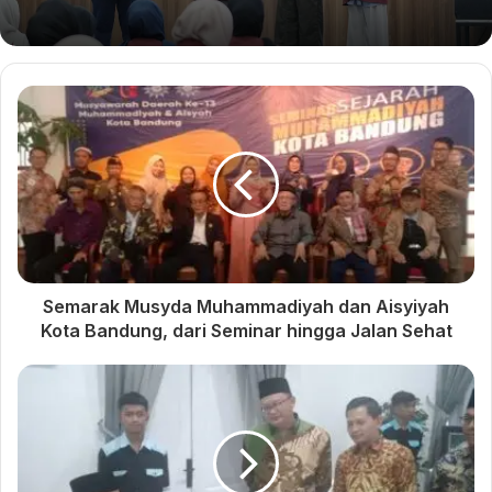
menghargai perjalanan hidup dan pemikiran Buya Hamka,
serta mengambil hikmah yang dapat diaplikasikan dalam
kehidupan sehari-hari.
Masjid Raya Mujahidin Bandung berharap bahwa kegiatan
nobar film ini tidak hanya menjadi momen berharga bagi
karyawan mereka, tetapi juga dapat menjadi inspirasi bagi
masyarakat luas dalam mengembangkan semangat
perjuangan dan pemikiran yang mencerahkan.
*penulis: Reksa Sandi P
Semarak Musyda Muhammadiyah dan Aisyiyah
Kota Bandung, dari Seminar hingga Jalan Sehat
Meriahkan Milad
Perkuat Semangat Bekerja
Muhammadiyah ke-111, PDM
Para Staffnya, Masjid Raya
Subang Gelar Nonton
Mujahidin Bandung
Bareng Film Buya Hamka
Laksanakan Kegiatan Baitul
Arqam Mujahidin
Jamaah Jumat Masjid Raya