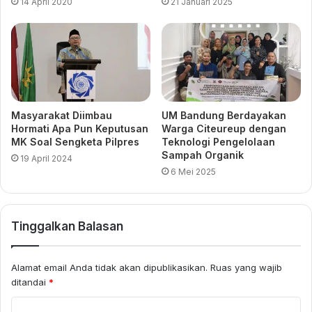
14 April 2020
21 Januari 2025
Masyarakat Diimbau
UM Bandung Berdayakan
Hormati Apa Pun Keputusan
Warga Citeureup dengan
MK Soal Sengketa Pilpres
Teknologi Pengelolaan
Sampah Organik
19 April 2024
6 Mei 2025
Tinggalkan Balasan
Alamat email Anda tidak akan dipublikasikan.
Ruas yang wajib
ditandai
*
K