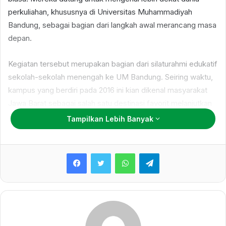
perkuliahan, khususnya di Universitas Muhammadiyah
Bandung, sebagai bagian dari langkah awal merancang masa
depan.
Kegiatan tersebut merupakan bagian dari silaturahmi edukatif
sekolah-sekolah menengah ke UM Bandung. Seiring waktu,
kampus yang berdiri pada 2016 ini kian dikenal masyarakat
Jawa Barat sebagai salah satu destinasi favorit melanjutkan
pendidikan tinggi.
Tampilkan Lebih Banyak
Suasana auditorium terasa hangat ketika Wakil Rektor III UM
WhatsApp
Telegram
Bandung, Zamah Sari, menyampaikan sambutan. Ia tidak
hanya memperkenalkan kampus, tetapi juga memberikan
motivasi agar para siswa mulai serius mempertimbangkan
pilihan perguruan tinggi.
Menurutnya, memilih kampus harus dilakukan dengan