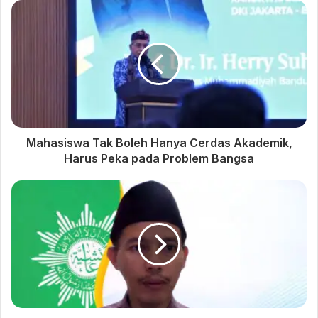
menawarkan lima fakultas, yakni FST, FEB, FSH, FAI, dan
Farmasi. Tahun sebelumnya, kampus ini juga membuka
program Magister Manajemen serta Profesi Apoteker yang
menarik minat pendaftar dari berbagai daerah, termasuk luar
pulau.
Selain mendapatkan motivasi dari pimpinan kampus, para
siswa memperoleh penjelasan komprehensif dari tim
Mahasiswa Tak Boleh Hanya Cerdas Akademik,
Penerimaan Mahasiswa Baru. Informasi seputar prosedur
Harus Peka pada Problem Bangsa
pendaftaran, keunggulan program studi, peluang beasiswa,
prestasi mahasiswa, hingga kesempatan pertukaran pelajar
ke luar negeri dipaparkan secara rinci.
Melalui kunjungan ini, diharapkan tumbuh keberanian para
siswa untuk menggantungkan cita-cita setinggi mungkin.
Apa pun pilihan kampus mereka kelak, semangat
melanjutkan pendidikan tinggi harus tetap menyala—dan
dalam perjalanan itu, UM Bandung hadir sebagai salah satu