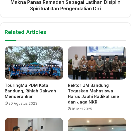
Makna Panas Ramadan Sebagai Latihan Disiplin
opsi terbaik untuk menapaki masa depan.*
(FA)
Spiritual dan Pengendalian Diri
UM Bandung Dorong
Lewat Roadshow dan
Mahasiswa Kuasai Ilmu
Ekspo, UM Bandung Raih
Related Articles
Sekaligus Ciptakan Solusi
Perhatian Calon Mahasiswa
Baru
Bangun Motivasi Kuliah,
Siswa SMA Muhammadiyah
Wanasari Lakukan
Kunjungan Edukatif ke UM
Bandung
TouringMu PDM Kota
Rektor UM Bandung
Bandung, Rihlah Dakwah
Tegaskan Mahasiswa
Mencerahkan
Harus Jauhi Radikalisme
dunia akademik
kuliah
dan Jaga NKRI
20 Agustus 2023
16 Mei 2025
Muhammadiyah
pendidikan
smk al-hasra
UM Bandung