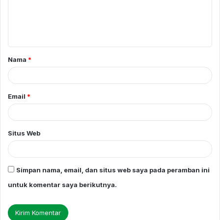
e
n
t
a
Nama
*
r
*
Email
*
Situs Web
Simpan nama, email, dan situs web saya pada peramban ini
untuk komentar saya berikutnya.