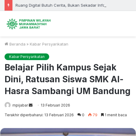
Ruang Digital Butuh Cerita, Bukan Sekadar Informasi
Beranda
»
Kabar Persyarikatan
Kabar Persyarikatan
Belajar Pilih Kampus Sejak
Dini, Ratusan Siswa SMK Al-
Hasra Sambangi UM Bandung
Send
mpijabar
13 Februari 2026
an
Terakhir diperbaharui: 13 Februari 2026
0
79
1 menit baca
email