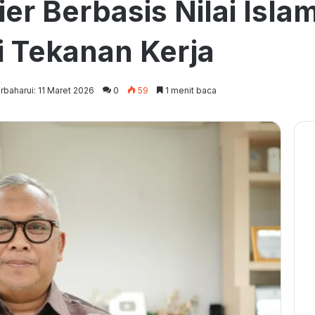
er Berbasis Nilai Islam
i Tekanan Kerja
rbaharui: 11 Maret 2026
0
59
1 menit baca