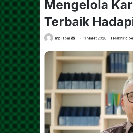
Mengelola Kari
Terbaik Hadap
Send
mpijabar
11 Maret 2026
Terakhir dipe
an
email