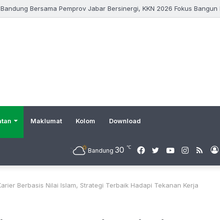
atan
Maklumat
Kolom
Download
℃
30
Facebook
Twitter
YouTube
Instagr
RSS
Bandung
arier Berbasis Nilai Islam, Strategi Terbaik Hadapi Tekanan Kerja