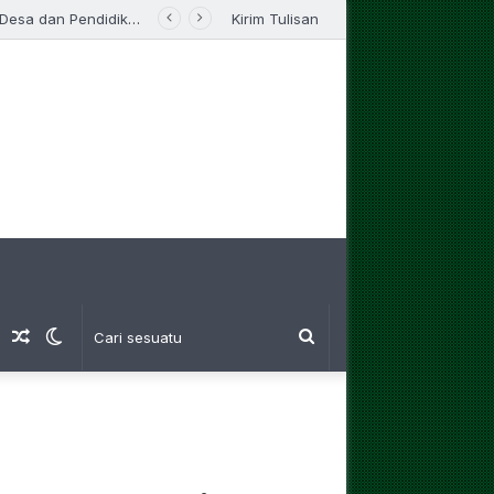
UM Bandung Bersama Pemprov Jabar Bersinergi, KKN 2026 Fokus Bangun Desa dan Pendidikan
Kirim Tulisan
am
Log
Artikel
Switch
Cari
Masuk
Random
skin
sesuatu