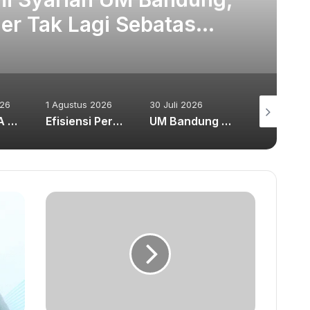
er Tak Lagi Sebatas
erbankan
026
1 Agustus 2026
30 Juli 2026
30 Juli 2026
Hibah BIMA Dorong Inovasi Prodi Teknologi Pangan UM Bandung Kembangkan Pangan Fungsional Berbasis Rempah
Efisiensi Perpusnas Dinilai Berisiko Melemahkan Ekosistem Riset dan Literasi Nasional
UM Bandung dan Rumah Zakat Dorong Revolusi Literasi Lingkungan dari Desa