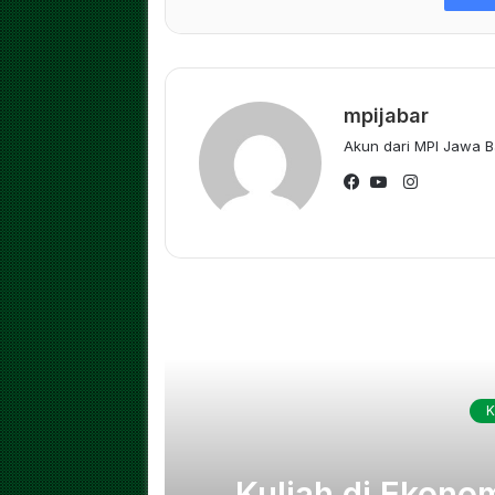
mpijabar
Akun dari MPI Jawa B
Instagram
Facebook
YouTube
Ba
K
Jabar
Kuliah di Ekono