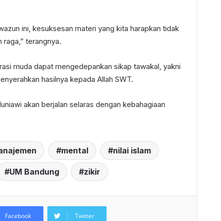
wazun ini, kesuksesan materi yang kita harapkan tidak
 raga,” terangnya.
nerasi muda dapat mengedepankan sikap tawakal, yakni
enyerahkan hasilnya kepada Allah SWT.
uniawi akan berjalan selaras dengan kebahagiaan
anajemen
mental
nilai islam
UM Bandung
zikir
Facebook
Twitter